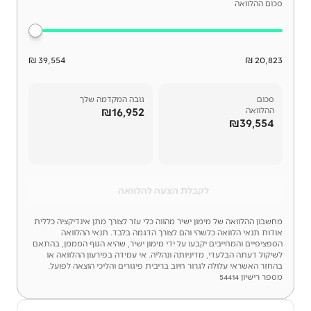
סכום ההלוואה
39,554 ₪
20,823 ₪
סכום
גובה המקדמה שלך
₪16,952
ההלוואה
₪39,554
לקבלת הצעה להלוואה
מחשבון ההלוואה של מימון ישיר מהווה כלי עזר לצורך מתן אינדיקציה כללית
אודות תנאי הלוואה כלשהי והם לצורך הדגמה בלבד. תנאי ההלוואה
הספציפיים והמחייבים יקבעו על ידי מימון ישיר, שהיא הגוף המממן, בהתאם
לשיקול דעתה הבלעדי, מדיניותה ונהליה. אי עמידה בפירעון ההלוואה או
בהחזר האשראי עלולה לגרור חיוב בריבית פיגורים והליכי הוצאה לפועל.
מספר רישיון 54414