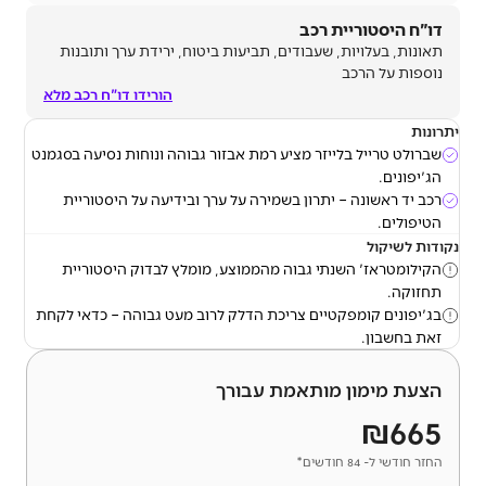
דו"ח היסטוריית רכב
תאונות, בעלויות, שעבודים, תביעות ביטוח, ירידת ערך ותובנות
נוספות על הרכב
הורידו דו"ח רכב מלא
יתרונות
שברולט טרייל בלייזר מציע רמת אבזור גבוהה ונוחות נסיעה בסגמנט
הג'יפונים.
רכב יד ראשונה – יתרון בשמירה על ערך ובידיעה על היסטוריית
הטיפולים.
נקודות לשיקול
הקילומטראז' השנתי גבוה מהממוצע, מומלץ לבדוק היסטוריית
תחזוקה.
בג'יפונים קומפקטיים צריכת הדלק לרוב מעט גבוהה – כדאי לקחת
זאת בחשבון.
הצעת מימון מותאמת עבורך
₪665
החזר חודשי ל- 84 חודשים*