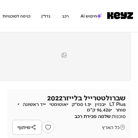
חיפוש AI
רכב
נדל״ן
כניסה לסוכנויות
שברולט
טרייל בלייזר
2022
LT Plus
בנזין
1.3 סמ״ק
אוטומטי
יד ראשונה
סוחר
96,426 ק"מ
סוכנות:
שלמה מכירת רכב
כל הארץ
שיתוף