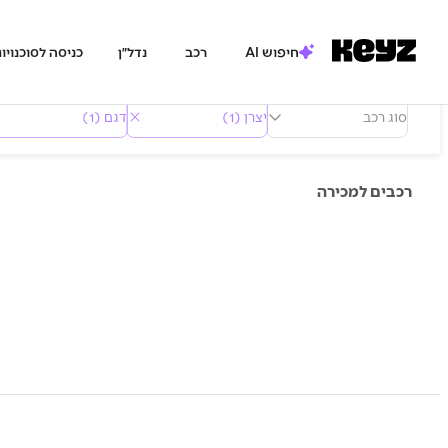
חיפוש AI
רכב
נדל״ן
כניסה לסוכנויו
סוג רכב
יצרן (1)
דגם (1)
רכבים למכירה