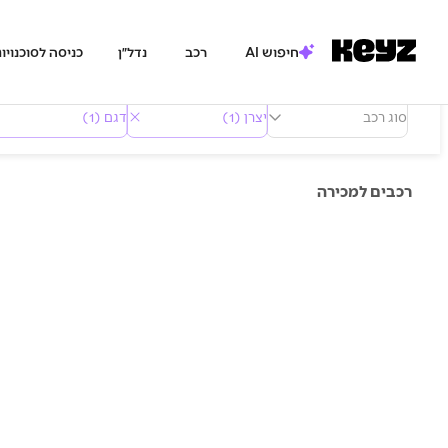
חיפוש AI
רכב
נדל״ן
כניסה לסוכנויו
סוג רכב
יצרן (1)
דגם (1)
רכבים למכירה