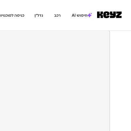
חיפוש AI
רכב
נדל״ן
כניסה לסוכנויו