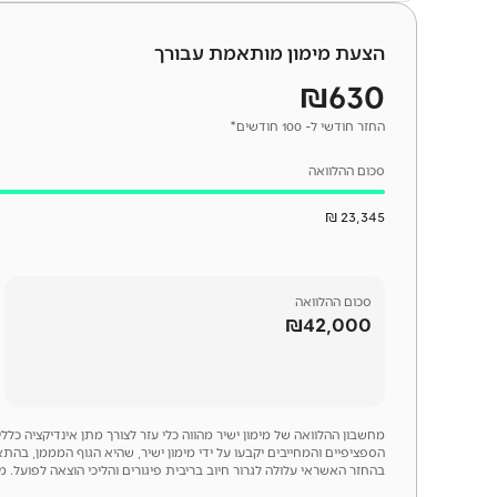
הצעת מימון מותאמת עבורך
₪630
החזר חודשי ל- 100 חודשים*
סכום ההלוואה
23,345 ₪
סכום
ההלוואה
₪42,000
מחשבון ההלוואה של מימון ישיר מהווה כלי עזר לצורך מתן אינדיקציה כל
הספציפיים והמחייבים יקבעו על ידי מימון ישיר, שהיא הגוף המממן, בהתא
בהחזר האשראי עלולה לגרור חיוב בריבית פיגורים והליכי הוצאה לפועל. מספר ר