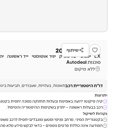
קיה
פיקנטו
2023
שיתוף
LX
מנוע
1.2 סמ״ק
גיר
אוטומטי
יד ראשונה
ה
סוכנות:
Autodeal
ללא מיקום
דו"ח היסטוריית רכב
תאונות, בעלויות, שעבודים, תביעות ביטו
יתרונות
קיה פיקנטו ידועה באמינות ובעלות תחזוקה נמוכה יחסית בקטגו
רכב בבעלות ראשונה – יתרון בשקיפות ההיסטוריה והטיפול.
נקודות לשיקול
בקטגוריית המיני, מרחב פנימי ומטען מוגבלים יחסית לרכב משפח
המודעה אינה כוללת פרטים נוספים – כדאי לבקש מידע מלא מהמ