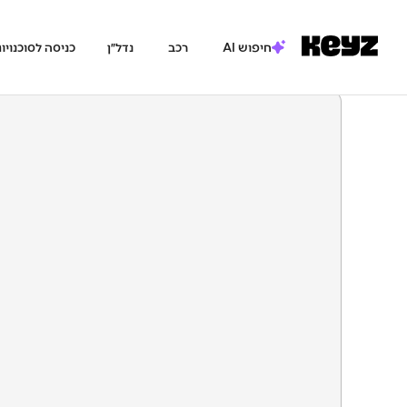
חיפוש AI
רכב
נדל״ן
כניסה לסוכנויו