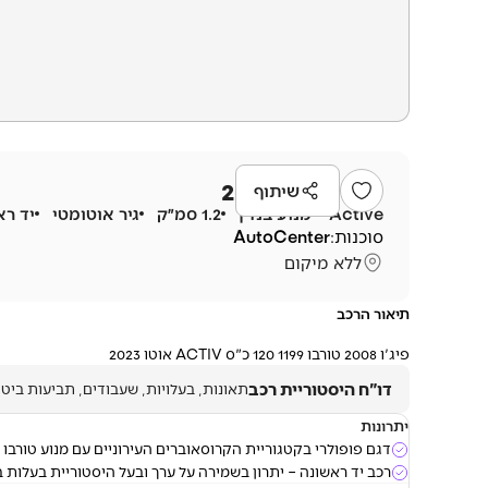
פיג'ו
2008
2023
שיתוף
Active
מנוע
בנזין
1.2 סמ״ק
גיר
אוטומטי
יד רא
סוכנות:
AutoCenter
ללא מיקום
תיאור הרכב
פיג'ו 2008 טורבו 1199 120 כ"ס ACTIV אוטו 2023
דו"ח היסטוריית רכב
תאונות, בעלויות, שעבודים, תביעות ביטו
יתרונות
דגם פופולרי בקטגוריית הקרוסאוברים העירוניים עם מנוע טורבו ח
רכב יד ראשונה – יתרון בשמירה על ערך ובעל היסטוריית בעלות ב