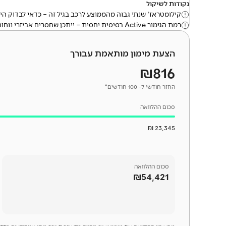
נקודות לשיקול
קילומטראז' שנתי גבוה מהממוצע לרכב בגיל זה – כדאי לבדוק היס
רמת הגימור Active בסיסית יחסית – ייתכן שחסרים אביזרי נוחות מסוימים.
הצעת מימון מותאמת עבורך
₪816
החזר חודשי ל- 100 חודשים*
סכום ההלוואה
23,345 ₪
סכום
ההלוואה
₪54,421