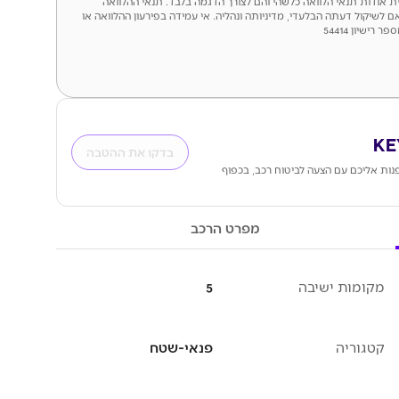
לית אודות תנאי הלוואה כלשהי והם לצורך הדגמה בלבד. תנאי ההלוואה
ם לשיקול דעתה הבלעדי, מדיניותה ונהליה. אי עמידה בפירעון ההלוואה או
ישיון 54414
בדקו את ההטבה
ות אליכם עם הצעה לביטוח רכב, בכפוף
מפרט הרכב
מקומות ישיבה
5
קטגוריה
פנאי-שטח