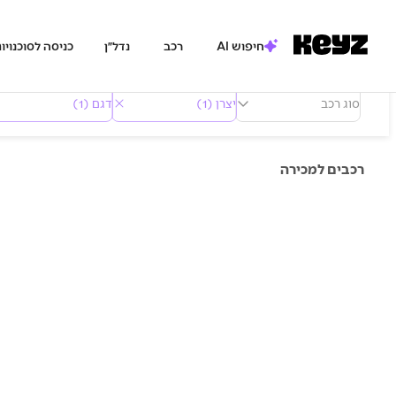
חיפוש AI
רכב
נדל״ן
כניסה לסוכנויו
סוג רכב
יצרן (1)
דגם (1)
רכבים למכירה