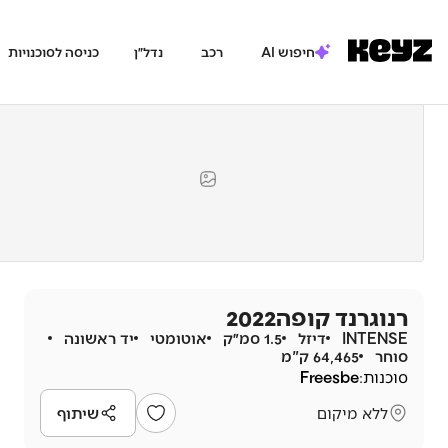
חיפוש AI
רכב
נדל״ן
כניסה לסוכנויות
רנו
גרנד קופה
2022
INTENSE
דיזל
1.5 סמ״ק
אוטומטי
יד ראשונה
סוחר
64,465 ק"מ
סוכנות:
Freesbe
ללא מיקום
שיתוף