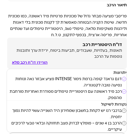
תיאור הרכב
פריסבי מציעה מבחר גדול של מכוניות פרטיות מיד ראשונה, כמו מכונית
חדשה. שיטת הקניה הבטוחה מאפשרת לך לקנות מכונית בלי דאגות
וליהנות משקיפות מלאה, טיפולי 360, היסטוריית טיפולים ועד שנתיים
אחריות, פריסה ארצית, בכפוף לתקנון, ט.ל.ח
דו"ח היסטוריית רכב
תאונות, בעלויות, שעבודים, תביעות ביטוח, ירידת ערך ותובנות
נוספות על הרכב
הורידו דו"ח רכב מלא
יתרונות
דגם גראנד קופה ברמת גימור INTENSE מציע אבזור נאה ונוחות
נסיעה טובה לקטגוריה.
רכב מיד ראשונה עם היסטוריית טיפולים מסודרת ואחריות מורחבת
מהספק.
נקודות לשיקול
ברכבי רנו יש לקחת בחשבון שמחירון היד השנייה עשוי להיות נמוך
יחסית.
הרכב בן 4 שנים – מומלץ לבדוק מצב תחזוקה ובלאי טבעי לרכיבים
עיקריים.