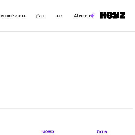
חיפוש AI
רכב
נדל״ן
כניסה לסוכנויו
אודות
משפטי