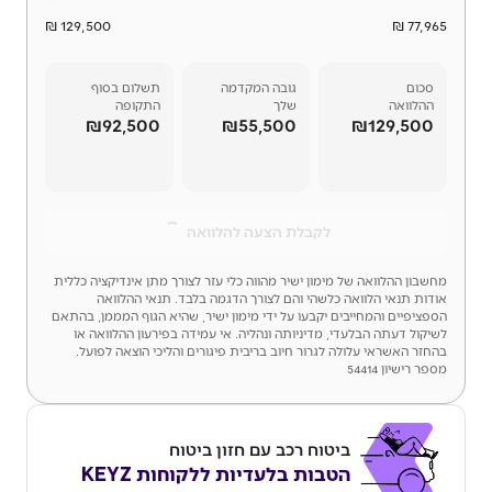
129,500 ₪
77,965 ₪
סכום
גובה המקדמה
תשלום בסוף
ההלוואה
שלך
התקופה
₪92,500
₪55,500
₪129,500
לקבלת הצעה להלוואה
מחשבון ההלוואה של מימון ישיר מהווה כלי עזר לצורך מתן אינדיקציה כללית
אודות תנאי הלוואה כלשהי והם לצורך הדגמה בלבד. תנאי ההלוואה
הספציפיים והמחייבים יקבעו על ידי מימון ישיר, שהיא הגוף המממן, בהתאם
לשיקול דעתה הבלעדי, מדיניותה ונהליה. אי עמידה בפירעון ההלוואה או
בהחזר האשראי עלולה לגרור חיוב בריבית פיגורים והליכי הוצאה לפועל.
מספר רישיון 54414
ביטוח רכב עם חזון ביטוח
הטבות בלעדיות ללקוחות KEYZ