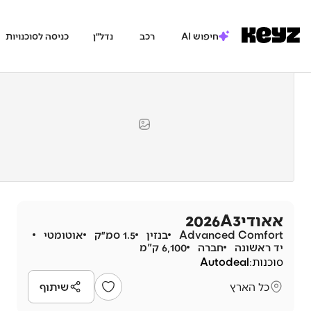
חיפוש AI
רכב
נדל״ן
כניסה לסוכנויות
אאודי
A3
2026
Advanced Comfort
בנזין
1.5 סמ״ק
אוטומטי
יד ראשונה
חברה
6,100 ק"מ
סוכנות:
Autodeal
כל הארץ
שיתוף