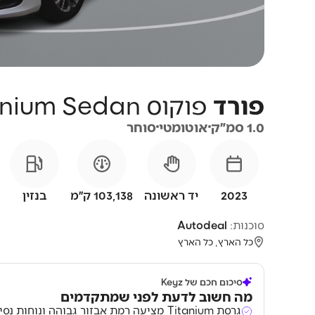
פורד
פוקוס
Titanium Sedan
1.0 סמ״ק
אוטומטי
סוחר
2023
יד ראשונה
103,138 ק״מ
בנזין
סוכנות:
Autodeal
כל הארץ, כל הארץ
סיכום חכם של Keyz
מה חשוב לדעת לפני שמתקדמים
גרסת Titanium מציעה רמת אבזור גבוהה ונוחות נסיעה טובה בקטגוריה.