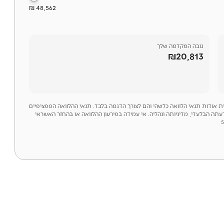
48,562 ₪
גובה המקדמה שלך
₪20,813
לית אודות תנאי הלוואה כלשהי והם לצורך הדגמה בלבד. תנאי ההלוואה הספציפיים
דעתה הבלעדי, מדיניותה ונהליה. אי עמידה בפירעון ההלוואה או בהחזר האשראי