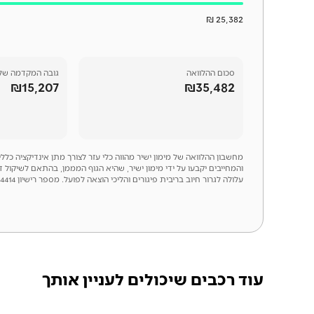
25,382 ₪
סכום
ההלוואה
גובה המקדמה של
₪15,207
₪35,482
מחשבון ההלוואה של מימון ישיר מהווה כלי עזר לצורך מתן אינדיקציה כל
והמחייבים יקבעו על ידי מימון ישיר, שהיא הגוף המממן, בהתאם לשיקול 
עלולה לגרור חיוב בריבית פיגורים והליכי הוצאה לפועל. מספר רישיון 54414
עוד רכבים שיכולים לעניין אותך