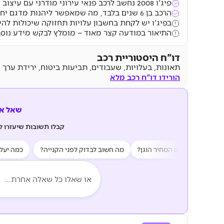
פיג'ו 2008 נחשב לרכב פנאי עירוני מודרני עם עיצוב נאה ורמת אבזור גבוהה בגרסת פרימיום.
הרכב בן 6 שנים בלבד, מה שמאפשר ליהנות מדגם יחסית עדכני.
בפיג'ו יש לקחת בחשבון עלויות תחזוקה שיכולות לה
התיאור במודעה קצר מאוד – מומלץ לבקש מידע נוסף
דו"ח היסטוריית רכב
תאונות, בעלויות, שעבודים, תביעות ביטוח, ירידת ערך 
הורידו דו"ח רכב מלא
שאל את z AI
קבלו תשובות שיעזרו 
ות?
האם המחיר הוגן?
מה חשוב לבדוק לפני הקנייה?
כמה יעלה לי