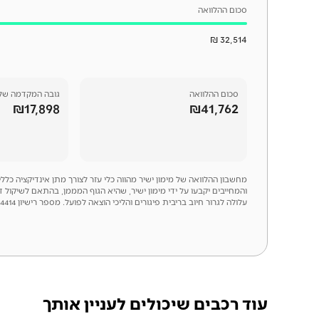
סכום ההלוואה
32,514 ₪
סכום
ההלוואה
גובה המקדמה של
₪17,898
₪41,762
מחשבון ההלוואה של מימון ישיר מהווה כלי עזר לצורך מתן אינדיקציה כל
והמחייבים יקבעו על ידי מימון ישיר, שהיא הגוף המממן, בהתאם לשיקול 
עלולה לגרור חיוב בריבית פיגורים והליכי הוצאה לפועל. מספר רישיון 54414
עוד רכבים שיכולים לעניין אותך