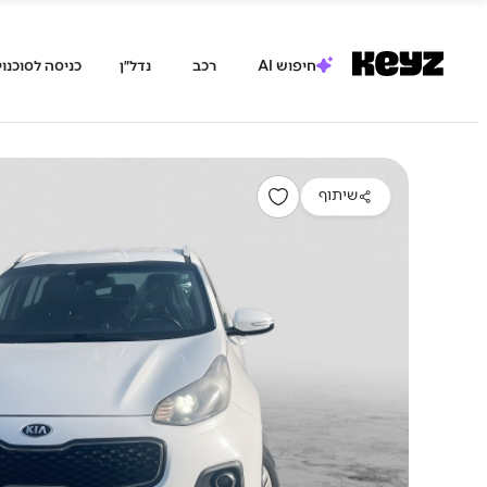
חיפוש AI
רכב
נדל״ן
כניסה לסוכנוי
שיתוף