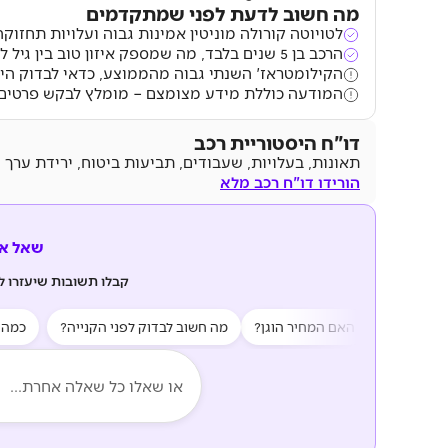
מה חשוב לדעת לפני שמתקדמים
לטויוטה קורולה מוניטין אמינות גבוה ועלויות תחזוקה
הרכב בן 5 שנים בלבד, מה שמספק איזון טוב בין גיל לרמת אבזור.
הקילומטראז' השנתי גבוה מהממוצע, כדאי לבדוק היס
המודעה כוללת מידע מצומצם – מומלץ לבקש פרטים 
דו"ח היסטוריית רכב
תאונות, בעלויות, שעבודים, תביעות ביטוח, ירידת ערך 
הורידו דו"ח רכב מלא
שאל את z AI
קבלו תשובות שיעזרו 
רונות?
האם המחיר הוגן?
מה חשוב לבדוק לפני הקנייה?
כמה יעלה