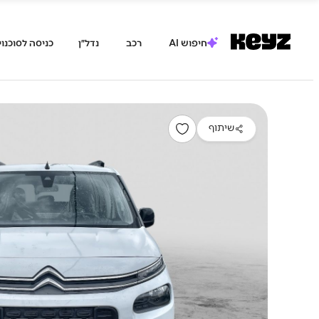
חיפוש AI
רכב
נדל״ן
כניסה לסוכנוי
שיתוף