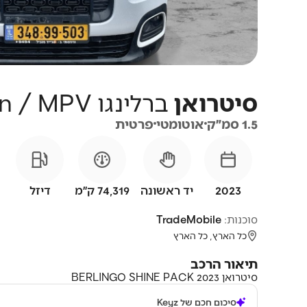
סיטרואן
ברלינגו
Shine Pack Minivan / MPV
1.5 סמ״ק
אוטומטי
פרטית
2023
יד ראשונה
74,319 ק״מ
דיזל
סוכנות:
TradeMobile
כל הארץ, כל הארץ
תיאור הרכב
סיטרואן BERLINGO SHINE PACK 2023
סיכום חכם של Keyz