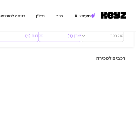
חיפוש AI
רכב
נדל״ן
כניסה לסוכנויו
סוג רכב
יצרן (1)
דגם (1)
רכבים למכירה