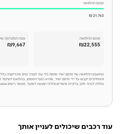
סכום ההלוואה
21,763 ₪
סכום
ההלוואה
גובה המקדמה של
₪9,667
₪22,555
מחשבון ההלוואה של מימון ישיר מהווה כלי עזר לצורך מתן אינדיקציה כל
והמחייבים יקבעו על ידי מימון ישיר, שהיא הגוף המממן, בהתאם לשיקול 
עלולה לגרור חיוב בריבית פיגורים והליכי הוצאה לפועל. מספר רישיון 54414
עוד רכבים שיכולים לעניין אותך