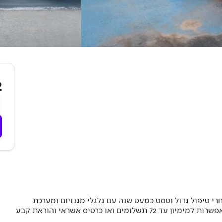
₪
רנו קילאו הכי יפה בארץ מנוע 1200 טורבו חסכוני וחזק   אחרי טיפול גדול וטסט כמעט שנה עם גלגלי מגנזיום ומערכת 
מולטימידה 11 אינץ ומצלמת רוורס מודל גבוה בכלום כסף אפשרות למימיון עד 72 תשלומים ואו כרטיס אשראי והוראת קבע 