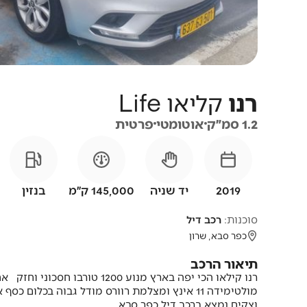
רנו
קליאו
Life
1.2 סמ״ק
אוטומטי
פרטית
2019
יד שניה
145,000 ק״מ
בנזין
סוכנות:
רכב דיל
כפר סבא, שרון
תיאור הרכב
וצקים נמצא ברכב דיל כפר סבא