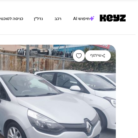
חיפוש AI
רכב
נדל״ן
כניסה לסוכנוי
שיתוף