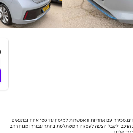
₪
רכב הבריטי הכי אמין וחסכוני שיש,אפשרות לתשלומים נוחים,מכירה עם אחריות!!! אפשרות למימון עד 100 אחוז ובתנאים 
מיוחדים ללקוחותינו ! לך נשאר רק להגיע לסניף ולבחור את הרכב ולקבל הצעה לעסקה המשתלמת ביותר עבורך !מגוון רחב 