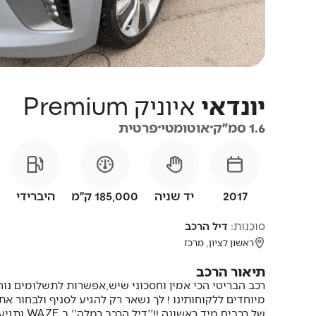
יונדאי
איוניק
Premium
1.6 סמ״ק
אוטומטי
פרטית
2017
יד שניה
185,000 ק״מ
היברידי
סוכנות:
דיל הרכב
ראשון לציון, מרכז
תיאור הרכב
של רכבים מיד ראשונה !!''דיל הרכב רמלה'' ב WAZE ותגיע עד אלינו