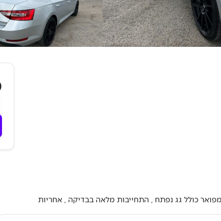
₪
יד ראשונה פרטית !!! 00 בעלים 35,000 קילומטר , הדגם המפואר כולל גג נפתח , התחייבות מלאה בבדיקה , אחריות 