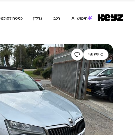
חיפוש AI
רכב
נדל״ן
כניסה לסוכנוי
שיתוף