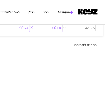
חיפוש AI
רכב
נדל״ן
כניסה לסוכנויו
סוג רכב
יצרן (1)
דגם (1)
רכבים למכירה