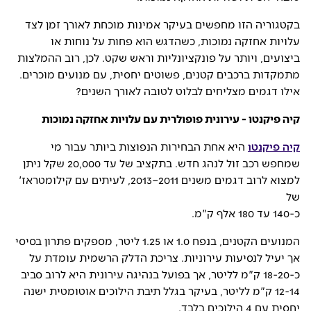
בקטגוריה הזו מחפשים בעיקר אמינות מוכחת לאורך זמן לצד
עלויות אחזקה נמוכות, כשהדגש הוא פחות על נוחות או
ביצועים, ויותר על פונקציונליות וראש שקט. לכן, רוב ההמלצות
מתמקדות ברכבים קטנים, פשוטים יחסית, עם מנועים מוכרים.
אילו דגמים מצליחים לבלוט לטובה לאורך השנים?
קיה פיקנטו - עירונית פופולרית עם עלויות אחזקה נמוכות
קיה פיקנטו
היא אחת הבחירות הנפוצות ביותר עבור מי
שמחפש רכב זול לנהג חדש. בתקציב של עד 20,000 שקל ניתן
למצוא לרוב דגמים משנים 2011–2013, לעיתים עם קילומטראז'
של
כ-140 עד 180 אלף ק"מ.
המנועים הקטנים, בנפח 1.0 או 1.25 ליטר, מספקים פתרון בסיסי
אך יעיל לנסיעות עירוניות. צריכת הדלק הרשמית עומדת על
כ-18-20 ק"מ לליטר, אך בפועל בנהיגה עירונית היא לרוב סביב
12-14 ק"מ לליטר, בעיקר בגלל תיבת הילוכים אוטומטית ישנה
יחסית עם 4 הילוכים בלבד.