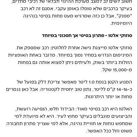
חשוב לשים לב למצב מערכת ההיגוי ולבלאי של רכיבי מתלים,
בעיקר ברכבים שלא טופלו באופן עקבי. אמנם זה לא רכב
"מפנק", אבל כן כזה שמרגיש מעט פחות בסיסי בנהיגה
היומיומית.
סוזוקי אלטו - פתרון בסיסי אך חסכוני במיוחד
סוזוקי אלטו מייצגת גישה אחרת לחלוטין: רכב שמספק את
המינימום הנדרש במחיר נמוך במיוחד. מדובר באחת האופציות
הזולות ביותר בשוק, ולעיתים ניתן למצוא אותה גם בפחות
מ-15,000 שקל.
המנוע הקטן בנפח 1.0 ליטר מאפשר צריכת דלק בפועל של
כ-14-16 ק"מ לליטר, נתון טוב יחסית לקטגוריה. אבל כאן נגמרים
פחות או יותר היתרונות.
האלטו היא רכב בסיסי מאוד: הבידוד חלש, הנסיעה רועשת,
והביצועים מוגבלים בעיקר מחוץ לעיר. היא לא מיועדת למי
שמחפש נוחות או חוויית נהיגה, אלא למי שצריך פתרון תחבורה
פשוט וזול ככל האפשר.