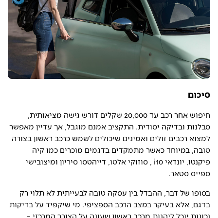
סיכום
חיפוש אחר רכב עד 20,000 שקלים דורש גישה מציאותית,
סבלנות ובדיקה יסודית. התקציב אמנם מוגבל, אך עדיין מאפשר
למצוא רכבים זולים ואמינים שיכולים לשמש כרכב ראשון בצורה
טובה, במיוחד כאשר מתמקדים בדגמים מוכרים כמו קיה
פיקנטו, יונדאי i10 , סוזוקי אלטו, דייהטסו סיריון ומיצובישי
ספייס סטאר.
בסופו של דבר, ההבדל בין עסקה טובה לבעייתית לא תלוי רק
בדגם, אלא בעיקר במצב הרכב הספציפי. מי שיקפיד על בדיקות
נכונות יוכל ליהנות מרכב ראשון שעונה על הצורך המרכזי –