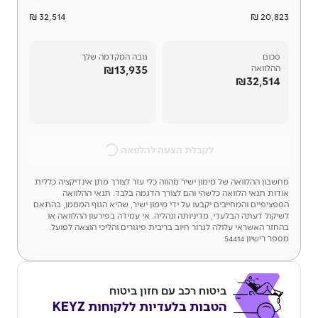
32,514 ₪
20,823 ₪
סכום
גובה המקדמה שלך
₪13,935
ההלוואה
₪32,514
לקבלת הצעה להלוואה
מחשבון ההלוואה של מימון ישיר מהווה כלי עזר לצורך מתן אינדיקציה כללית
אודות תנאי הלוואה כלשהי והם לצורך הדגמה בלבד. תנאי ההלוואה
הספציפיים והמחייבים יקבעו על ידי מימון ישיר, שהיא הגוף המממן, בהתאם
לשיקול דעתה הבלעדי, מדיניותה ונהליה. אי עמידה בפירעון ההלוואה או
בהחזר האשראי עלולה לגרור חיוב בריבית פיגורים והליכי הוצאה לפועל.
מספר רישיון 54414
ביטוח רכב עם חזון ביטוח
הטבות בלעדיות ללקוחות KEYZ