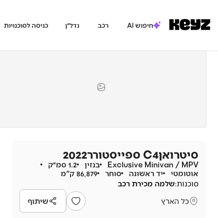
חיפוש AI
רכב
נדל״ן
כניסה לסוכנויות
סיטרואן
C4 ספייסטורר‏
2022
Exclusive Minivan / MPV
בנזין
1.2 סמ״ק
אוטומטי
יד ראשונה
סוחר
86,879 ק"מ
סוכנות:
שלמה מכירת רכב
כל הארץ
שיתוף