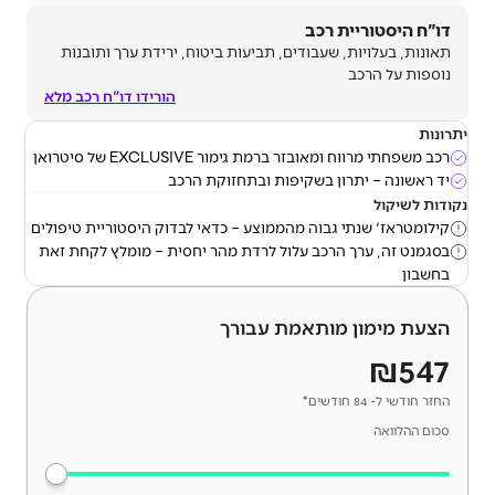
דו"ח היסטוריית רכב
תאונות, בעלויות, שעבודים, תביעות ביטוח, ירידת ערך ותובנות
נוספות על הרכב
הורידו דו"ח רכב מלא
יתרונות
רכב משפחתי מרווח ומאובזר ברמת גימור EXCLUSIVE של סיטרואן
יד ראשונה – יתרון בשקיפות ובתחזוקת הרכב
נקודות לשיקול
קילומטראז' שנתי גבוה מהממוצע – כדאי לבדוק היסטוריית טיפולים
בסגמנט זה, ערך הרכב עלול לרדת מהר יחסית – מומלץ לקחת זאת
בחשבון
הצעת מימון מותאמת עבורך
₪547
החזר חודשי ל- 84 חודשים*
סכום ההלוואה