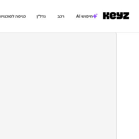
חיפוש AI
רכב
נדל״ן
כניסה לסוכנויו