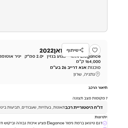
פולקסווגן
טיגואן
2022
שיתוף
4X4 Elegance
מנוע
בנזין
2.0 סמ״ק
גיר
אוטומט
164,000 ק"מ
סוכנות:
אנא דרייב 26 בע"מ
נתניה, שרון
תיאור הרכב
7 מקומות מצב תצוגה
דו"ח היסטוריית רכב
תאונות, בעלויות, שעבודים, תביעות ביטו
יתרונות
דגם טיגואן ברמת גימור Elegance מציע איכות גבוהה וביקוש חזק בשוק הישראלי.