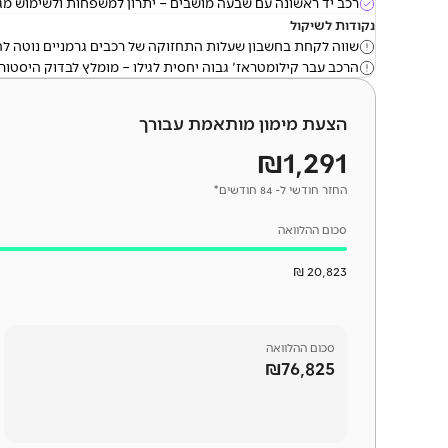
רכב יד ראשונה עם שבעה מושבים – יתרון למשפחות ולשימוש מגוו
נקודות לשיקול
שווה לקחת בחשבון שעלות התחזוקה של רכבים גרמניים נוטה לה
הרכב עבר קילומטראז' גבוה יחסית לגילו – מומלץ לבדוק היסטורי
הצעת מימון מותאמת עבורך
₪1,291
החזר חודשי ל- 84 חודשים*
סכום ההלוואה
20,823 ₪
סכום
ההלוואה
₪76,825