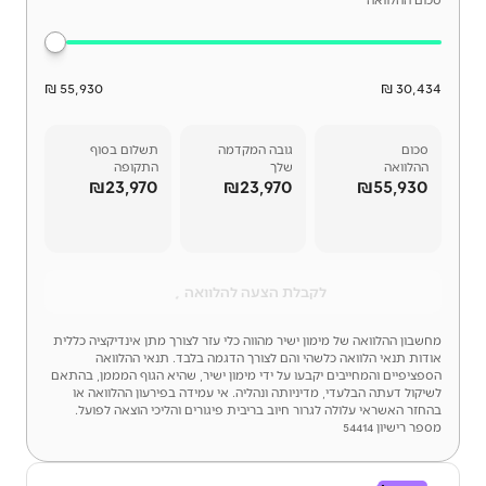
55,930 ₪
30,434 ₪
סכום
גובה המקדמה
תשלום בסוף
ההלוואה
שלך
התקופה
₪23,970
₪23,970
₪55,930
לקבלת הצעה להלוואה
מחשבון ההלוואה של מימון ישיר מהווה כלי עזר לצורך מתן אינדיקציה כללית
אודות תנאי הלוואה כלשהי והם לצורך הדגמה בלבד. תנאי ההלוואה
הספציפיים והמחייבים יקבעו על ידי מימון ישיר, שהיא הגוף המממן, בהתאם
לשיקול דעתה הבלעדי, מדיניותה ונהליה. אי עמידה בפירעון ההלוואה או
בהחזר האשראי עלולה לגרור חיוב בריבית פיגורים והליכי הוצאה לפועל.
מספר רישיון 54414