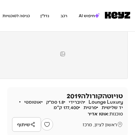
חיפוש AI
רכב
נדל״ן
כניסה לסוכנויות
טויוטה
קורולה
2019
Lounge Luxury
היברידי
1.8 סמ״ק
אוטומטי
יד שלישית
פרטית
177,400 ק"מ
סוכנות:
אוטו אדיר
ראשון לציון, מרכז
שיתוף