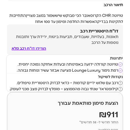
תיאור הרכב
טויוטה CHR הקרוסאובר הכי מבוקש שיששמור במצב מצוייןהתחייבות
לתקינות בבדיקהאפשרות החלפה ומימון עד 100 אחוז
דו"ח היסטוריית רכב
תאונות, בעלויות, שעבודים, תביעות ביטוח, ירידת ערך ותובנות
נוספות על הרכב
הורידו דו"ח רכב מלא
יתרונות
טויוטה קורולה ידועה באמינותה ובעלות אחזקה נמוכה יחסית.
רמת גימור Lounge Luxury מציעה אבזור עשיר ונוחות גבוהה.
נקודות לשיקול
רכב עם שלוש ידיים קודמות – כדאי לבדוק היסטוריית טיפולים.
קילומטראז' שנתי גבוה מהממוצע – מומלץ לבדוק מצב מכני לעומק.
הצעת מימון מותאמת עבורך
₪911
החזר חודשי ל- 58 חודשים*
סכום ההלוואה