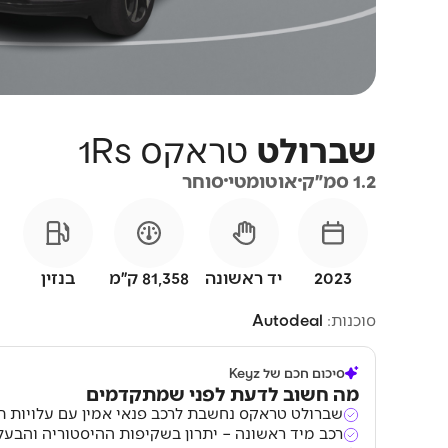
שברולט
טראקס
1Rs
1.2 סמ״ק
אוטומטי
סוחר
2023
יד ראשונה
81,358 ק״מ
בנזין
סוכנות:
Autodeal
סיכום חכם של Keyz
מה חשוב לדעת לפני שמתקדמים
שברולט טראקס נחשבת לרכב פנאי אמין עם עלויות תח
רכב מיד ראשונה – יתרון בשקיפות ההיסטוריה והבעל