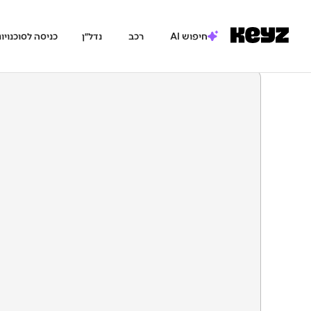
חיפוש AI
רכב
נדל״ן
כניסה לסוכנויו