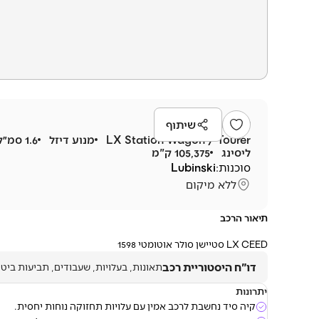
קיה
סיד
2023
שיתוף
LX Station Wagon / Tourer
מנוע
דיזל
1.6 סמ״ק
ליסינג
105,375 ק"מ
סוכנות:
Lubinski
ללא מיקום
תיאור הרכב
LX CEED סטיישן סולר אוטומטי 1598
דו"ח היסטוריית רכב
תאונות, בעלויות, שעבודים, תביעות ביטו
יתרונות
קיה סיד נחשבת לרכב אמין עם עלויות תחזוקה נוחות יחסית.