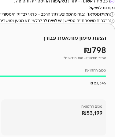
רכב מיד ראשונה – יתרון בשקיפות ההיסטוריה והטיפול.
נקודות לשיקול
הקילומטראז' גבוה מהממוצע לגיל הרכב – כדאי לבדוק היסטוריית
ברכבים משפחתיים סטיישן יש לשים לב לבלאי תא מטען ומושבים
הצעת מימון מותאמת עבורך
₪798
החזר חודשי ל- 100 חודשים*
סכום ההלוואה
23,345 ₪
סכום
ההלוואה
₪53,199