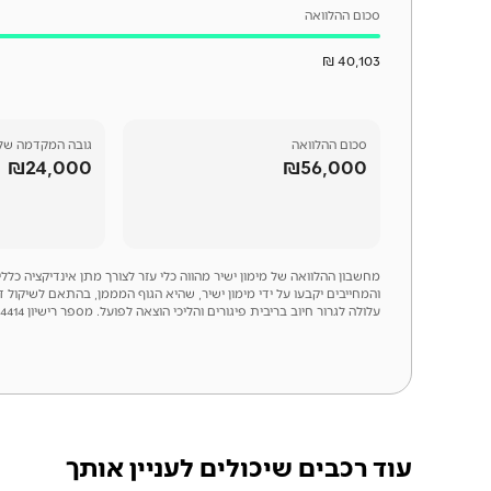
סכום ההלוואה
40,103 ₪
סכום
ההלוואה
גובה המקדמה של
₪24,000
₪56,000
מחשבון ההלוואה של מימון ישיר מהווה כלי עזר לצורך מתן אינדיקציה כל
והמחייבים יקבעו על ידי מימון ישיר, שהיא הגוף המממן, בהתאם לשיקול 
עלולה לגרור חיוב בריבית פיגורים והליכי הוצאה לפועל. מספר רישיון 54414
עוד רכבים שיכולים לעניין אותך