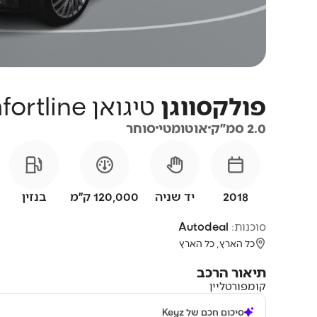
פולקסווגן
טיגואן
4X4 Comfortline
2.0 סמ״ק
אוטומטי
סוחר
2018
יד שניה
120,000 ק״מ
בנזין
סוכנות:
Autodeal
כל הארץ, כל הארץ
תיאור הרכב
קומפורטליין
סיכום חכם של Keyz