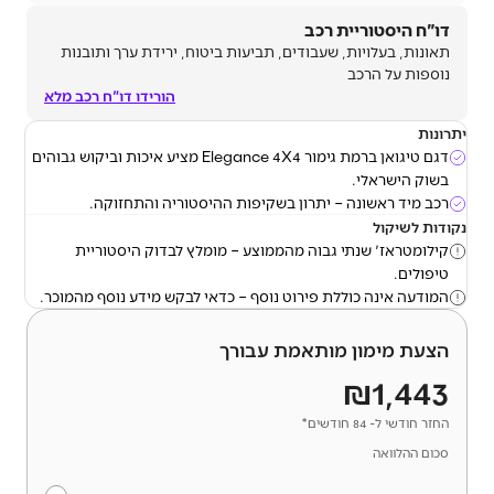
דו"ח היסטוריית רכב
תאונות, בעלויות, שעבודים, תביעות ביטוח, ירידת ערך ותובנות
נוספות על הרכב
הורידו דו"ח רכב מלא
יתרונות
דגם טיגואן ברמת גימור Elegance 4X4 מציע איכות וביקוש גבוהים
בשוק הישראלי.
רכב מיד ראשונה – יתרון בשקיפות ההיסטוריה והתחזוקה.
נקודות לשיקול
קילומטראז' שנתי גבוה מהממוצע – מומלץ לבדוק היסטוריית
טיפולים.
המודעה אינה כוללת פירוט נוסף – כדאי לבקש מידע נוסף מהמוכר.
הצעת מימון מותאמת עבורך
₪1,443
החזר חודשי ל- 84 חודשים*
סכום ההלוואה