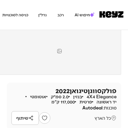
חיפוש AI
רכב
נדל״ן
כניסה לסוכנויות
פולקסווגן
טיגואן
2022
4X4 Elegance
בנזין
2.0 סמ״ק
אוטומטי
יד ראשונה
פרטית
117,000 ק"מ
סוכנות:
Autodeal
כל הארץ
שיתוף