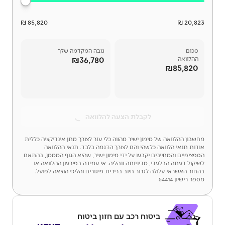
85,820 ₪
20,823 ₪
סכום
גובה המקדמה שלך
₪36,780
ההלוואה
₪85,820
לקבלת הצעה להלוואה
מחשבון ההלוואה של מימון ישיר מהווה כלי עזר לצורך מתן אינדיקציה כללית
אודות תנאי הלוואה כלשהי והם לצורך הדגמה בלבד. תנאי ההלוואה
הספציפיים והמחייבים יקבעו על ידי מימון ישיר, שהיא הגוף המממן, בהתאם
לשיקול דעתה הבלעדי, מדיניותה ונהליה. אי עמידה בפירעון ההלוואה או
בהחזר האשראי עלולה לגרור חיוב בריבית פיגורים והליכי הוצאה לפועל.
מספר רישיון 54414
ביטוח רכב עם חזון ביטוח